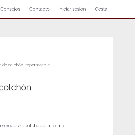
Buscar
Consejos
Contacto
Iniciar sesión
Cesta
r de colchón impermeable
 colchón
e
permeable acolchado, máxima