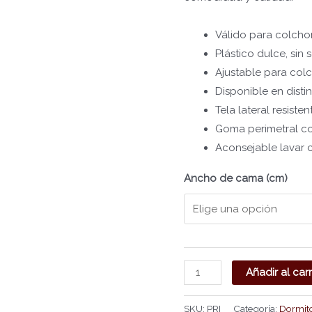
Válido para colcho
Plástico dulce, sin
Ajustable para col
Disponible en dist
Tela lateral resisten
Goma perimetral co
Aconsejable lavar 
Ancho de cama (cm)
Añadir al carr
SKU:
PRI
Categoría:
Dormito