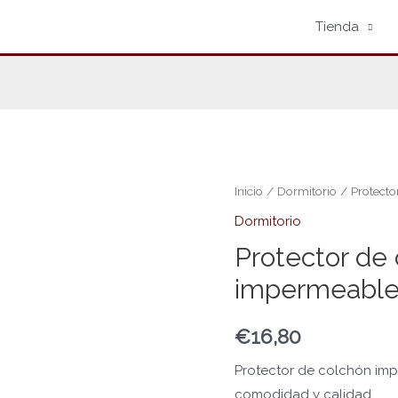
Tienda
Protector
Inicio
/
Dormitorio
/ Protecto
de
Dormitorio
colchón
Protector de
impermeable
impermeabl
cantidad
€
16,80
Protector de colchón im
comodidad y calidad.