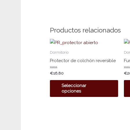
Productos relacionados
Este
prod
Dormitorio
Dor
tiene
Protector de colchón reversible
Fu
múlti
Valorado
Val
€
16,80
€
2
varian
con
con
0
0
Las
de
de
Seleccionar
5
5
opcio
opciones
se
pued
elegir
en
la