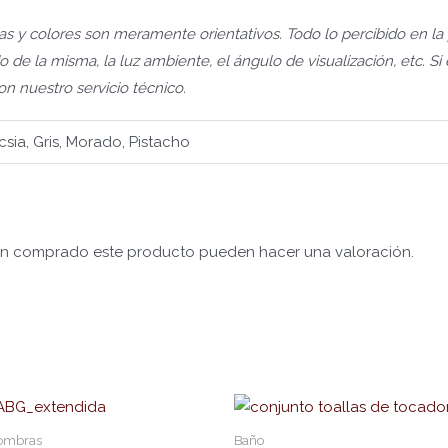
s y colores son meramente orientativos. Todo lo percibido en la
o de la misma, la luz ambiente, el ángulo de visualización, etc. S
n nuestro servicio técnico.
csia, Gris, Morado, Pistacho
yan comprado este producto pueden hacer una valoración.
Este
ucto
producto
fombras
Baño