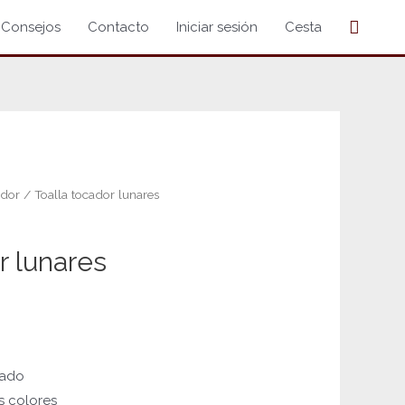
Buscar
Consejos
Contacto
Iniciar sesión
Cesta
ador
/ Toalla tocador lunares
r lunares
nado
s colores