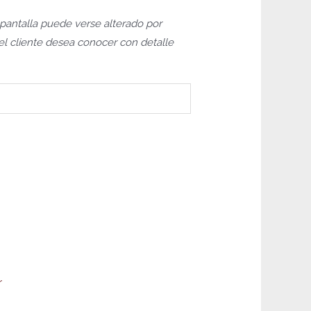
 pantalla puede verse alterado por
i el cliente desea conocer con detalle
Este
producto