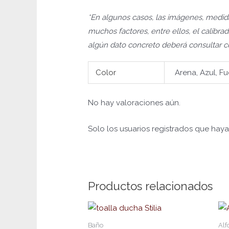
*En algunos casos, las imágenes, medida
muchos factores, entre ellos, el calibrad
algún dato concreto deberá consultar co
Color
Arena, Azul, Fu
No hay valoraciones aún.
Solo los usuarios registrados que ha
Productos relacionados
Este
prod
Baño
Al